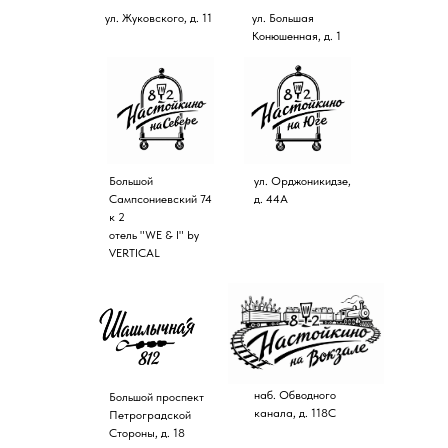
ул. Жуковского, д. 11
ул. Большая
Конюшенная, д. 1
Большой
ул. Орджоникидзе,
Сампсониевский 74
д. 44А
к 2
отель "WE & I" by
VERTICAL
наб. Обводного
Большой проспект
канала, д.
118С
Петроградской
Стороны, д. 18