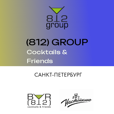
(812) GROUP
Cocktails &
Friends
САНКТ-ПЕТЕРБУРГ